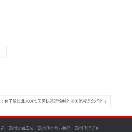
篇：
种子通过北京UPS国际快递运输时的清关流程是怎样的？
快递
郑州定做工装
郑州代办营业执照
郑州代理记账