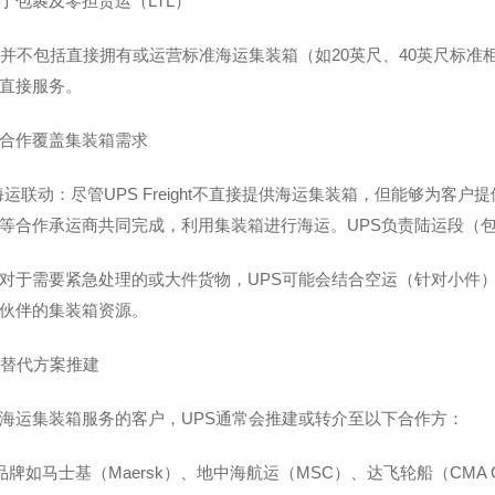
于包裹及零担货运（LTL）
务并不包括直接拥有或运营标准海运集装箱（如20英尺、40英尺标准
直接服务。
合作覆盖集装箱需求
ght的海运联动：尽管UPS Freight不直接提供海运集装箱，但能够
等合作承运商共同完成，利用集装箱进行海运。UPS负责陆运段（
对于需要紧急处理的或大件货物，UPS可能会结合空运（针对小件
伙伴的集装箱资源。
的替代方案推建
海运集装箱服务的客户，UPS通常会推建或转介至以下合作方：
品牌如马士基（Maersk）、地中海航运（MSC）、达飞轮船（CMA 