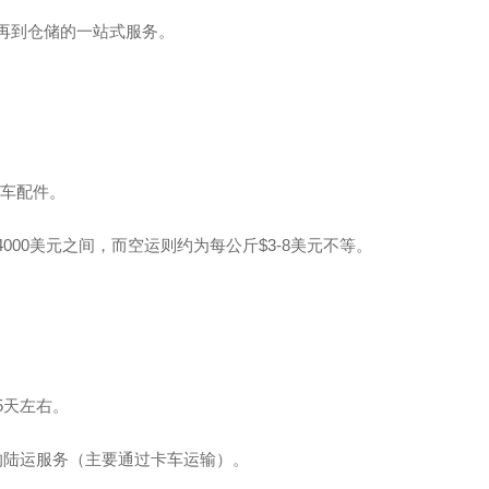
运到清关再到仓储的一站式服务。
汽车配件。
000美元之间，而空运则约为每公斤$3-8美元不等。
-5天左右。
ght的陆运服务（主要通过卡车运输）。